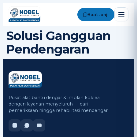
Buat Janji
Solusi Gangguan
Nobel Assistant
Online • Biasanya balas cepat
Pendengaran
Pusat alat bantu dengar & implan koklea
dengan layanan menyeluruh — dari
pemeriksaan hingga rehabilitasi mendengar.