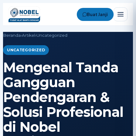
Buat Janji
Beranda
›
Artikel
›
Uncategorized
UNCATEGORIZED
Mengenal Tanda
Gangguan
Pendengaran &
Solusi Profesional
Nobel Assistant
Online • Biasanya balas cepat
di Nobel