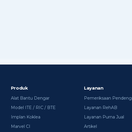
Produk
Layanan
Alat Bantu Dengar
Pemeriksaan Pendeng
Model ITE / RIC / BTE
Layanan RehAB
Implan Koklea
Layanan Purna Jual
Marvel CI
Artikel