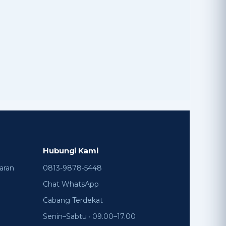
Online • Biasanya balas cepat
Hubungi Kami
aran
0813-9878-5448
Chat WhatsApp
Cabang Terdekat
Senin–Sabtu · 09.00–17.00