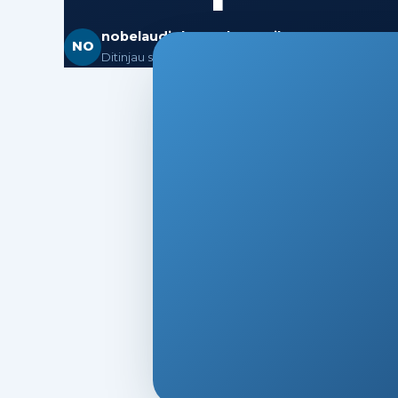
nobelaudiology@hotmail.com
NO
26 June 2026
·
Ditinjau secara medis