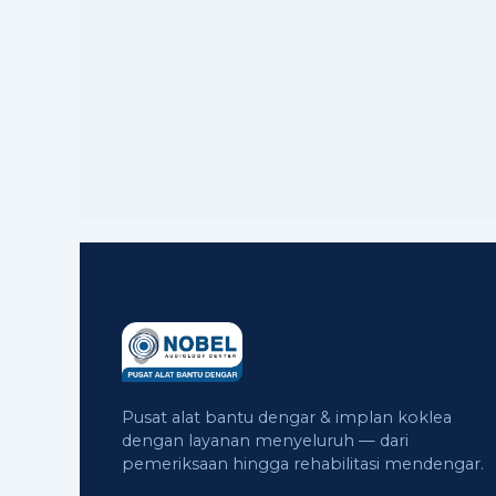
Pusat alat bantu dengar & implan koklea
dengan layanan menyeluruh — dari
pemeriksaan hingga rehabilitasi mendengar.