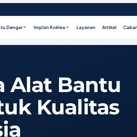
ntu Dengar
Implan Koklea
Layanan
Artikel
Caba
 Alat Bantu
uk Kualitas
ia