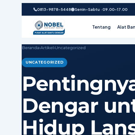
0813-9878-5448
Senin–Sabtu · 09.00–17.00
Tentang
Alat Ba
Beranda
›
Artikel
›
Uncategorized
UNCATEGORIZED
Pentingnya
Dengar unt
Hidup Lans